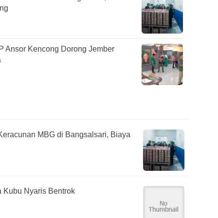
ung
GP Ansor Kencong Dorong Jember
a
Keracunan MBG di Bangsalsari, Biaya
 Kubu Nyaris Bentrok