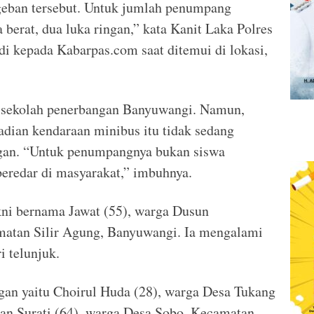
geban tersebut. Untuk jumlah penumpang
 berat, dua luka ringan,” kata Kanit Laka Polres
i kepada Kabarpas.com saat ditemui di lokasi,
k sekolah penerbangan Banyuwangi. Namun,
adian kendaraan minibus itu tidak sedang
gan. “Untuk penumpangnya bukan siswa
eredar di masyarakat,” imbuhnya.
akni bernama Jawat (55), warga Dusun
matan Silir Agung, Banyuwangi. Ia mengalami
ri telunjuk.
gan yaitu Choirul Huda (28), warga Desa Tukang
n Surati (64), warga Desa Sobo, Kecamatan