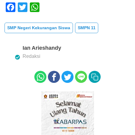
F
T
W
a
wi
h
c
tt
at
SMP Negeri Kekurangan Siswa
SMPN 11
e
er
s
b
A
Ian Arieshandy
o
p
Redaksi
o
p
k