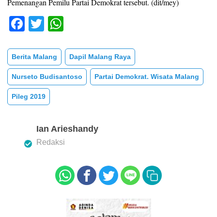
Pemenangan Pemilu Partai Demokrat tersebut. (dit/mey)
F
T
W
a
wi
h
c
tt
at
Berita Malang
Dapil Malang Raya
e
er
s
Nurseto Budisantoso
Partai Demokrat. Wisata Malang
b
A
Pileg 2019
o
p
o
p
k
Ian Arieshandy
Redaksi