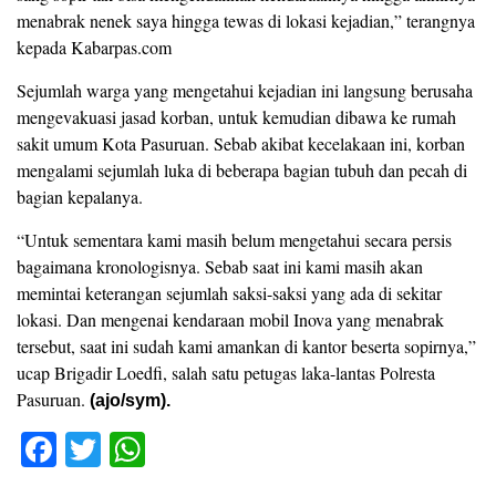
menabrak nenek saya hingga tewas di lokasi kejadian,” terangnya
kepada Kabarpas.com
Sejumlah warga yang mengetahui kejadian ini langsung berusaha
mengevakuasi jasad korban, untuk kemudian dibawa ke rumah
sakit umum Kota Pasuruan. Sebab akibat kecelakaan ini, korban
mengalami sejumlah luka di beberapa bagian tubuh dan pecah di
bagian kepalanya.
“Untuk sementara kami masih belum mengetahui secara persis
bagaimana kronologisnya. Sebab saat ini kami masih akan
memintai keterangan sejumlah saksi-saksi yang ada di sekitar
lokasi. Dan mengenai kendaraan mobil Inova yang menabrak
tersebut, saat ini sudah kami amankan di kantor beserta sopirnya,”
ucap Brigadir Loedfi, salah satu petugas laka-lantas Polresta
Pasuruan.
(ajo/sym).
F
T
W
a
wi
h