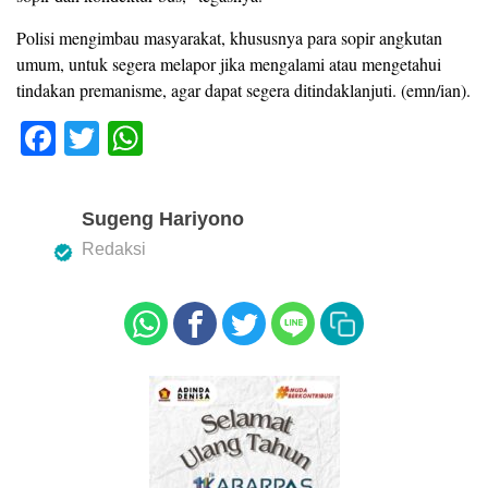
Polisi mengimbau masyarakat, khususnya para sopir angkutan
umum, untuk segera melapor jika mengalami atau mengetahui
tindakan premanisme, agar dapat segera ditindaklanjuti. (emn/ian).
F
T
W
a
wi
h
c
tt
at
Sugeng Hariyono
e
er
s
Redaksi
b
A
o
p
o
p
k