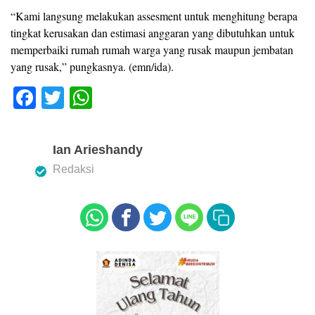
“Kami langsung melakukan assesment untuk menghitung berapa
tingkat kerusakan dan estimasi anggaran yang dibutuhkan untuk
memperbaiki rumah rumah warga yang rusak maupun jembatan
yang rusak,” pungkasnya. (emn/ida).
F
T
W
a
wi
h
c
tt
at
Ian Arieshandy
e
er
s
Redaksi
b
A
o
p
o
p
k