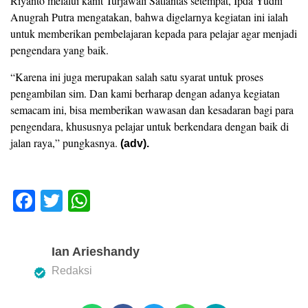
Riyanto melalui kanit Turjawali Satlantas setempat, Ipda Yudhi
Anugrah Putra mengatakan, bahwa digelarnya kegiatan ini ialah
untuk memberikan pembelajaran kepada para pelajar agar menjadi
pengendara yang baik.
“Karena ini juga merupakan salah satu syarat untuk proses
pengambilan sim. Dan kami berharap dengan adanya kegiatan
semacam ini, bisa memberikan wawasan dan kesadaran bagi para
pengendara, khususnya pelajar untuk berkendara dengan baik di
jalan raya,” pungkasnya.
(adv).
F
T
W
a
wi
h
c
tt
at
Ian Arieshandy
e
er
s
Redaksi
b
A