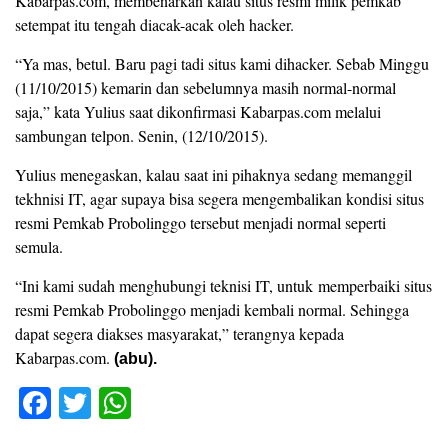
Kabarpas.com, membenarkan kalau situs resmi milik pemkab
setempat itu tengah diacak-acak oleh hacker.
“Ya mas, betul. Baru pagi tadi situs kami dihacker. Sebab Minggu
(11/10/2015) kemarin dan sebelumnya masih normal-normal
saja,” kata Yulius saat dikonfirmasi Kabarpas.com melalui
sambungan telpon. Senin, (12/10/2015).
Yulius menegaskan, kalau saat ini pihaknya sedang memanggil
tekhnisi IT, agar supaya bisa segera mengembalikan kondisi situs
resmi Pemkab Probolinggo tersebut menjadi normal seperti
semula.
“Ini kami sudah menghubungi teknisi IT, untuk memperbaiki situs
resmi Pemkab Probolinggo menjadi kembali normal. Sehingga
dapat segera diakses masyarakat,” terangnya kepada
Kabarpas.com.
(abu).
F
T
W
a
wi
h