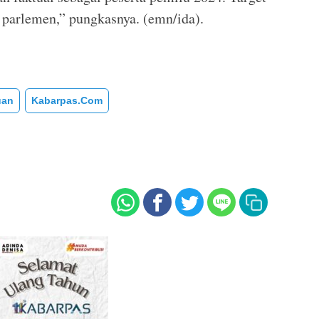
k parlemen,” pungkasnya. (emn/ida).
uan
Kabarpas.com