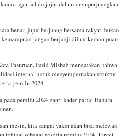
anura agar selalu jujur dalam memperjuangkan
cara benar, jujur berjuang bersama rakyat, bukan
uai kemampuan jangan berjanji diluar kemampuan,
 Kota Pasuruan, Farid Misbah mengatakan bahwa
olidasi internal untuk menyempurnakan struktur
eserta pemilu 2024.
ka pada pemilu 2024 nanti kader partai Hanura
lemen.
an mesin, kita sangat yakin akan bisa melewati
dan faktual sebagai peserta pemilu 2024. Target