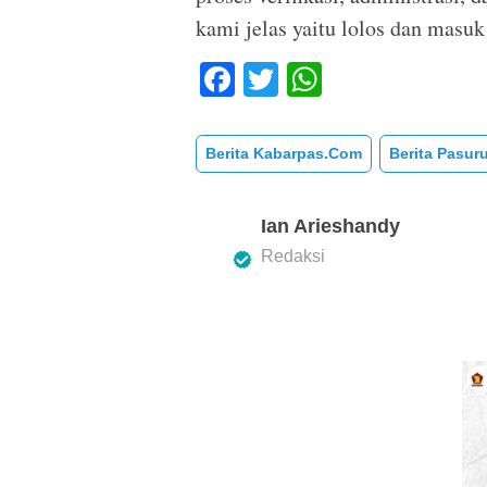
kami jelas yaitu lolos dan masu
F
T
W
a
wi
h
c
tt
at
Berita Kabarpas.com
Berita Pasur
e
er
s
b
A
Ian Arieshandy
o
p
Redaksi
o
p
k