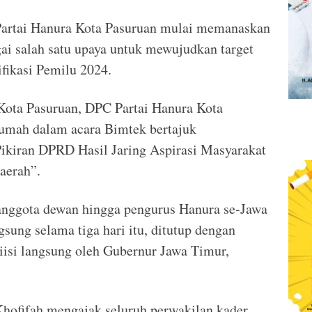
Partai Hanura Kota Pasuruan mulai memanaskan
gai salah satu upaya untuk mewujudkan target
ifikasi Pemilu 2024.
i Kota Pasuruan, DPC Partai Hanura Kota
rumah dalam acara Bimtek bertajuk
Pikiran DPRD Hasil Jaring Aspirasi Masyarakat
aerah”.
a anggota dewan hingga pengurus Hanura se-Jawa
sung selama tiga hari itu, ditutup dengan
iisi langsung oleh Gubernur Jawa Timur,
Khofifah mengajak seluruh perwakilan kader