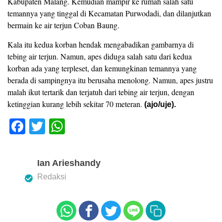
Kabupaten Malang. Kemudian mampir ke rumah salah satu
temannya yang tinggal di Kecamatan Purwodadi, dan dilanjutkan
bermain ke air terjun Coban Baung.
Kala itu kedua korban hendak mengabadikan gambarnya di
tebing air terjun. Namun, apes diduga salah satu dari kedua
korban ada yang terpleset, dan kemungkinan temannya yang
berada di sampingnya itu berusaha menolong. Namun, apes justru
malah ikut tertarik dan terjatuh dari tebing air terjun, dengan
ketinggian kurang lebih sekitar 70 meteran.
(ajo/uje).
F
T
W
a
wi
h
c
tt
at
Ian Arieshandy
e
er
s
Redaksi
b
A
o
p
o
p