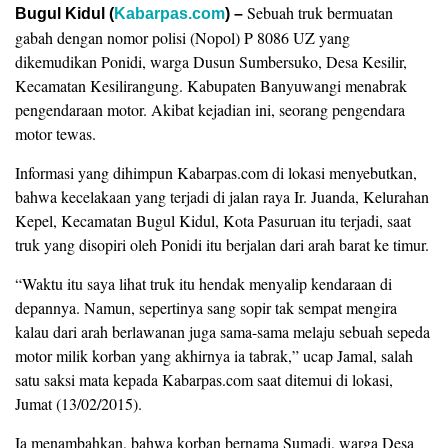
Sebuah truk bermuatan
Bugul Kidul (
Kabarpas.com
) –
gabah dengan nomor polisi (Nopol) P 8086 UZ yang
dikemudikan Ponidi, warga Dusun Sumbersuko, Desa Kesilir,
Kecamatan Kesilirangung. Kabupaten Banyuwangi menabrak
pengendaraan motor. Akibat kejadian ini, seorang pengendara
motor tewas.
Informasi yang dihimpun Kabarpas.com di lokasi menyebutkan,
bahwa kecelakaan yang terjadi di jalan raya Ir. Juanda, Kelurahan
Kepel, Kecamatan Bugul Kidul, Kota Pasuruan itu terjadi, saat
truk yang disopiri oleh Ponidi itu berjalan dari arah barat ke timur.
“Waktu itu saya lihat truk itu hendak menyalip kendaraan di
depannya. Namun, sepertinya sang sopir tak sempat mengira
kalau dari arah berlawanan juga sama-sama melaju sebuah sepeda
motor milik korban yang akhirnya ia tabrak,” ucap Jamal, salah
satu saksi mata kepada Kabarpas.com saat ditemui di lokasi,
Jumat (13/02/2015).
Ia menambahkan, bahwa korban bernama Sumadi, warga Desa