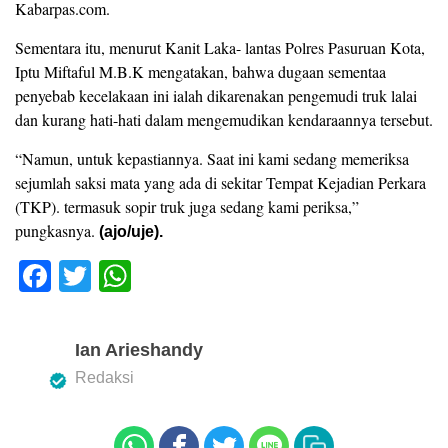
Kabarpas.com.
Sementara itu, menurut Kanit Laka- lantas Polres Pasuruan Kota,
Iptu Miftaful M.B.K mengatakan, bahwa dugaan sementaa
penyebab kecelakaan ini ialah dikarenakan pengemudi truk lalai
dan kurang hati-hati dalam mengemudikan kendaraannya tersebut.‎
“Namun, untuk kepastiannya. Saat ini kami sedang memeriksa
sejumlah saksi mata yang ada di sekitar Tempat Kejadian Perkara
(TKP). termasuk sopir truk juga sedang kami periksa,”
pungkasnya.
(ajo/uje).
F
T
W
a
wi
h
c
tt
at
Ian Arieshandy
e
er
s
Redaksi
b
A
o
p