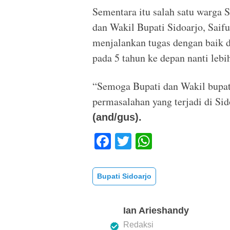
Sementara itu salah satu warga S
dan Wakil Bupati Sidoarjo, Saif
menjalankan tugas dengan baik 
pada 5 tahun ke depan nanti lebi
“Semoga Bupati dan Wakil bupat
permasalahan yang terjadi di Sid
(and/gus).
F
T
W
a
wi
h
c
tt
at
Bupati Sidoarjo
e
er
s
b
A
Ian Arieshandy
o
p
Redaksi