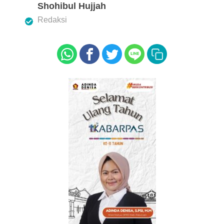
b
A
Shohibul Hujjah
o
p
Redaksi
o
p
k