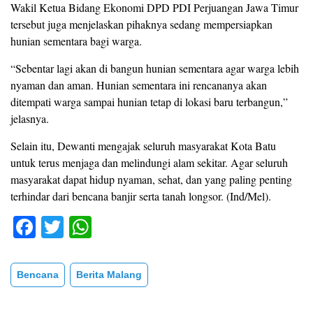
Wakil Ketua Bidang Ekonomi DPD PDI Perjuangan Jawa Timur
tersebut juga menjelaskan pihaknya sedang mempersiapkan
hunian sementara bagi warga.
“Sebentar lagi akan di bangun hunian sementara agar warga lebih
nyaman dan aman. Hunian sementara ini rencananya akan
ditempati warga sampai hunian tetap di lokasi baru terbangun,”
jelasnya.
Selain itu, Dewanti mengajak seluruh masyarakat Kota Batu
untuk terus menjaga dan melindungi alam sekitar. Agar seluruh
masyarakat dapat hidup nyaman, sehat, dan yang paling penting
terhindar dari bencana banjir serta tanah longsor. (Ind/Mel).
F
T
W
a
wi
h
c
tt
at
Bencana
Berita Malang
e
er
s