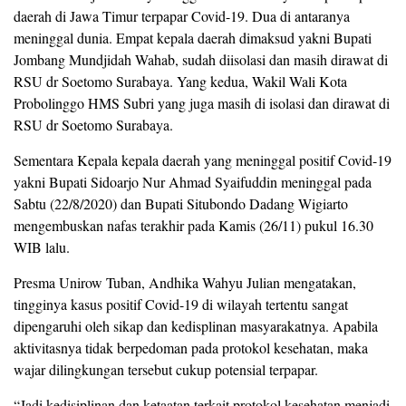
daerah di Jawa Timur terpapar Covid-19. Dua di antaranya
meninggal dunia. Empat kepala daerah dimaksud yakni Bupati
Jombang Mundjidah Wahab, sudah diisolasi dan masih dirawat di
RSU dr Soetomo Surabaya. Yang kedua, Wakil Wali Kota
Probolinggo HMS Subri yang juga masih di isolasi dan dirawat di
RSU dr Soetomo Surabaya.
Sementara Kepala kepala daerah yang meninggal positif Covid-19
yakni Bupati Sidoarjo Nur Ahmad Syaifuddin meninggal pada
Sabtu (22/8/2020) dan Bupati Situbondo Dadang Wigiarto
mengembuskan nafas terakhir pada Kamis (26/11) pukul 16.30
WIB lalu.
Presma Unirow Tuban, Andhika Wahyu Julian mengatakan,
tingginya kasus positif Covid-19 di wilayah tertentu sangat
dipengaruhi oleh sikap dan kedisplinan masyarakatnya. Apabila
aktivitasnya tidak berpedoman pada protokol kesehatan, maka
wajar dilingkungan tersebut cukup potensial terpapar.
“Jadi kedisiplinan dan ketaatan terkait protokol kesehatan menjadi