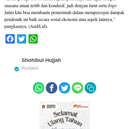
suasana aman tertib dan kondusif, jadi dengan turut serta Jogo
Jatim kita bisa membantu pemerintah dalam mempercepat dampak
pendemik ini baik secara sosial ekonomi atau aspek lainnya,”
pungkasnya. (And/Lid).
F
T
W
a
wi
h
c
tt
at
Shohibul Hujjah
e
er
s
Redaksi
b
A
o
p
o
p
k