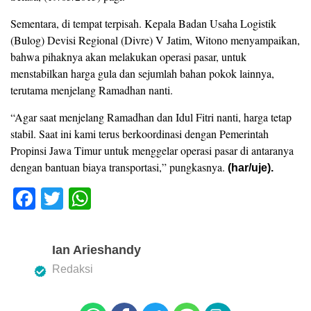
Sementara, di tempat terpisah. Kepala Badan Usaha Logistik
(Bulog) Devisi Regional (Divre) V Jatim, Witono menyampaikan,
bahwa pihaknya akan melakukan operasi pasar, untuk
menstabilkan harga gula dan sejumlah bahan pokok lainnya,
terutama menjelang Ramadhan nanti.
“Agar saat menjelang Ramadhan dan Idul Fitri nanti, harga tetap
stabil. Saat ini kami terus berkoordinasi dengan Pemerintah
Propinsi Jawa Timur untuk menggelar operasi pasar di antaranya
dengan bantuan biaya transportasi,” pungkasnya.
(har/uje).
F
T
W
a
wi
h
c
tt
at
Ian Arieshandy
e
er
s
Redaksi
b
A
o
p