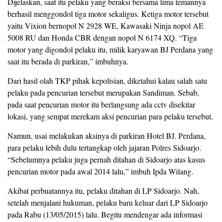
Dijelaskan, saat itu pelaku yang beraksi bersama lima temannya
berhasil menggondol tiga motor sekaligus. Ketiga motor tersebut
yaitu Vixion bernopol N 2928 WE, Kawasaki Ninja nopol AE
5008 RU dan Honda CBR dengan nopol N 6174 XQ. “Tiga
motor yang digondol pelaku itu, milik karyawan BJ Perdana yang
saat itu berada di parkiran,” imbuhnya.
Dari hasil olah TKP pihak kepolisian, diketahui kalau salah satu
pelaku pada pencurian tersebut merupakan Sandiman. Sebab,
pada saat pencurian motor itu berlangsung ada cctv disekitar
lokasi, yang sempat merekam aksi pencurian para pelaku tersebut.
Namun, usai melakukan aksinya di parkiran Hotel BJ. Perdana,
para pelaku lebih dulu tertangkap oleh jajaran Polres Sidoarjo.
“Sebelumnya pelaku juga pernah ditahan di Sidoarjo atas kasus
pencurian motor pada awal 2014 lalu,” imbuh Ipda Wilang.
Akibat perbuatannya itu, pelaku ditahan di LP Sidoarjo. Nah,
setelah menjalani hukuman, pelaku baru keluar dari LP Sidoarjo
pada Rabu (13/05/2015) lalu. Begitu mendengar ada informasi