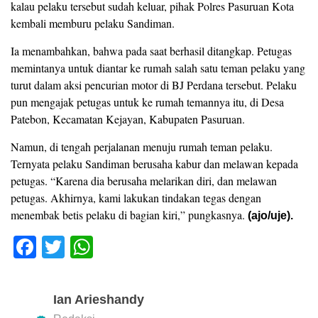
kalau pelaku tersebut sudah keluar, pihak Polres Pasuruan Kota
kembali memburu pelaku Sandiman.
Ia menambahkan, bahwa pada saat berhasil ditangkap. Petugas
memintanya untuk diantar ke rumah salah satu teman pelaku yang
turut dalam aksi pencurian motor di BJ Perdana tersebut. Pelaku
pun mengajak petugas untuk ke rumah temannya itu, di Desa
Patebon, Kecamatan Kejayan, Kabupaten Pasuruan.
Namun, di tengah perjalanan menuju rumah teman pelaku.
Ternyata pelaku Sandiman berusaha kabur dan melawan kepada
petugas. “Karena dia berusaha melarikan diri, dan melawan
petugas. Akhirnya, kami lakukan tindakan tegas dengan
menembak betis pelaku di bagian kiri,” pungkasnya.
(ajo/uje).
F
T
W
a
wi
h
c
tt
at
Ian Arieshandy
e
er
s