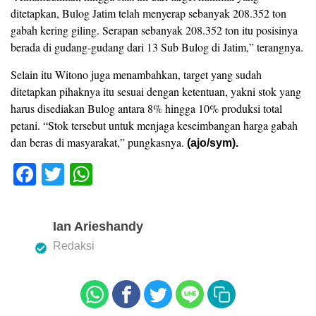
ditetapkan, Bulog Jatim telah menyerap sebanyak 208.352 ton
gabah kering giling. Serapan sebanyak 208.352 ton itu posisinya
berada di gudang-gudang dari 13 Sub Bulog di Jatim,” terangnya.
Selain itu Witono juga menambahkan, target yang sudah
ditetapkan pihaknya itu sesuai dengan ketentuan, yakni stok yang
harus disediakan Bulog antara 8% hingga 10% produksi total
petani. “Stok tersebut untuk menjaga keseimbangan harga gabah
dan beras di masyarakat,” pungkasnya.
(ajo/sym).
F
T
W
a
wi
h
c
tt
at
Ian Arieshandy
e
er
s
Redaksi
b
A
o
p
o
p