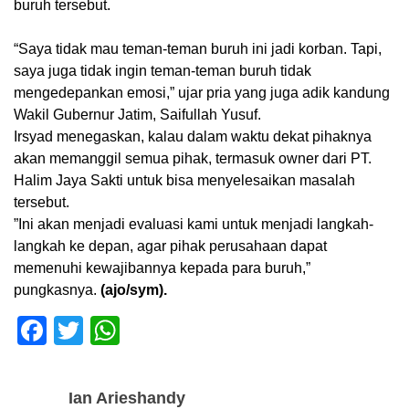
buruh tersebut.‎
“Saya tidak mau teman-teman buruh ini jadi korban. Tapi,
saya juga tidak ingin teman-teman buruh tidak
mengedepankan emosi,” ujar pria yang juga adik kandung
Wakil Gubernur Jatim, Saifullah Yusuf.‎
Irsyad menegaskan, kalau dalam waktu dekat pihaknya
akan memanggil semua pihak, termasuk owner dari PT.
Halim Jaya Sakti untuk bisa menyelesaikan masalah
tersebut.
‎”Ini akan menjadi evaluasi kami untuk menjadi langkah-
langkah ke depan, agar pihak perusahaan dapat
memenuhi kewajibannya kepada para buruh,”
pungkasnya.
(ajo/sym).
F
T
W
a
wi
h
c
tt
at
Ian Arieshandy