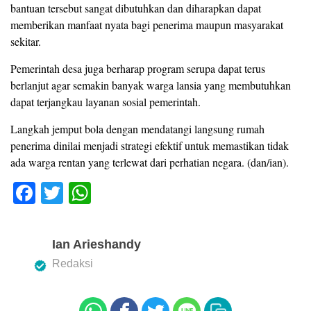
bantuan tersebut sangat dibutuhkan dan diharapkan dapat
memberikan manfaat nyata bagi penerima maupun masyarakat
sekitar.
Pemerintah desa juga berharap program serupa dapat terus
berlanjut agar semakin banyak warga lansia yang membutuhkan
dapat terjangkau layanan sosial pemerintah.
Langkah jemput bola dengan mendatangi langsung rumah
penerima dinilai menjadi strategi efektif untuk memastikan tidak
ada warga rentan yang terlewat dari perhatian negara. (dan/ian).
F
T
W
a
wi
h
c
tt
at
Ian Arieshandy
e
er
s
Redaksi
b
A
o
p