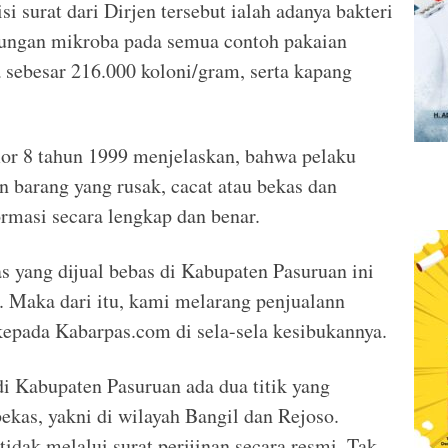
si surat dari Dirjen tersebut ialah adanya bakteri
ungan mikroba pada semua contoh pakaian
a sebesar 216.000 koloni/gram, serta kapang
 8 tahun 1999 menjelaskan, bahwa pelaku
barang yang rusak, cacat atau bekas dan
rmasi secara lengkap dan benar.
s yang dijual bebas di Kabupaten Pasuruan ini
 Maka dari itu, kami melarang penjualann
kepada Kabarpas.com di sela-sela kesibukannya.
di Kabupaten Pasuruan ada dua titik yang
bekas, yakni di wilayah Bangil dan Rejoso.
 tidak melalui surat perijinan secara resmi. Tak