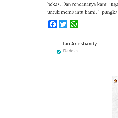
bekas. Dan rencananya kami jug
untuk membantu kami, ” pungka
F
T
W
a
wi
h
c
tt
at
Ian Arieshandy
e
er
s
Redaksi
b
A
o
p
o
p
k