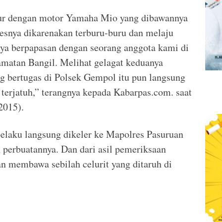
bur dengan motor Yamaha Mio yang dibawannya
esnya dikarenakan terburu-buru dan melaju
nya berpapasan dengan seorang anggota kami di
amatan Bangil. Melihat gelagat keduanya
g bertugas di Polsek Gempol itu pun langsung
erjatuh,” terangnya kepada Kabarpas.com. saat
2015).
laku langsung dikeler ke Mapolres Pasuruan
erbuatannya. Dan dari asil pemeriksaan
an membawa sebilah celurit yang ditaruh di