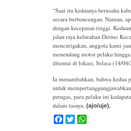
“Saat itu keduanya berusaha ka
secara berboncengan. Namun, ap
dengan kecepatan tinggi. Kedua
jalan raya kelurahan Dermo Kec
mencurigakan, anggota kami yan
menendang motor pelaku hingga t
ditemui di lokasi, Selasa (14/04/
Ia menambahkan, bahwa kedua pe
untuk mempertanggungjawabkan p
petugas, para pelaku ini kedapat
dalam tasnya.
(ajo/uje).
F
T
W
a
wi
h