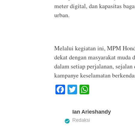
meter digital, dan kapasitas ba
urban.
Melalui kegiatan ini, MPM Hond
dekat dengan masyarakat muda dan
dalam setiap perjalanan, sejala
kampanye keselamatan berkendar
F
T
W
a
wi
h
c
tt
at
Ian Arieshandy
e
er
s
Redaksi
b
A