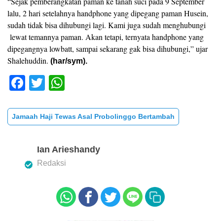
“Sejak pemberangkatan paman ke tanah suci pada 9 September
lalu, 2 hari setelahnya handphone yang dipegang paman Husein,
sudah tidak bisa dihubungi lagi. Kami juga sudah menghubungi
lewat temannya paman. Akan tetapi, ternyata handphone yang
dipegangnya lowbatt, sampai sekarang gak bisa dihubungi,” ujar
Shalehuddin.
(har/sym).
F
T
W
a
wi
h
c
tt
at
Jamaah Haji Tewas Asal Probolinggo Bertambah
e
er
s
b
A
Ian Arieshandy
o
p
Redaksi
o
p
k