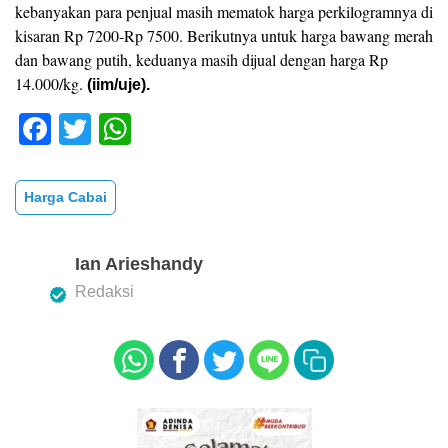
kebanyakan para penjual masih mematok harga perkilogramnya di
kisaran Rp 7200-Rp 7500. Berikutnya untuk harga bawang merah
dan bawang putih, keduanya masih dijual dengan harga Rp
14.000/kg.
(iim/uje).
F
T
W
a
wi
h
c
tt
at
Harga Cabai
e
er
s
b
A
Ian Arieshandy
o
p
Redaksi
o
p
k