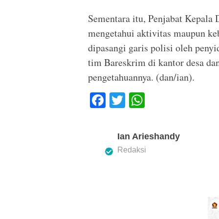
Sementara itu, Penjabat Kepala
mengetahui aktivitas maupun ke
dipasangi garis polisi oleh peny
tim Bareskrim di kantor desa d
pengetahuannya. (dan/ian).
F
T
W
a
wi
h
c
tt
at
Ian Arieshandy
e
er
s
Redaksi
b
A
o
p
o
p
k