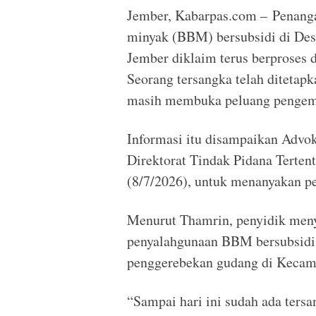
Jember, Kabarpas.com – Penang
minyak (BBM) bersubsidi di De
Jember diklaim terus berproses 
Seorang tersangka telah ditetapk
masih membuka peluang pengemb
Informasi itu disampaikan Advo
Direktorat Tindak Pidana Tertent
(8/7/2026), untuk menanyakan p
Menurut Thamrin, penyidik men
penyalahgunaan BBM bersubsidi
penggerebekan gudang di Kecama
“Sampai hari ini sudah ada ters