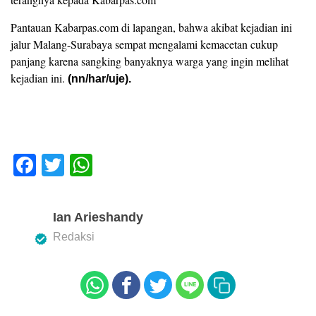
Pantauan Kabarpas.com di lapangan, bahwa akibat kejadian ini
jalur Malang-Surabaya sempat mengalami kemacetan cukup
panjang karena sangking banyaknya warga yang ingin melihat
kejadian ini.
(nn/har/uje).
F
T
W
a
wi
h
c
tt
at
Ian Arieshandy
e
er
s
Redaksi
b
A
o
p
o
p