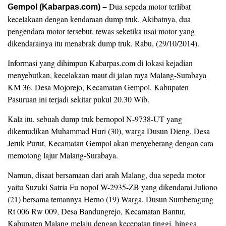
Dua sepeda motor terlibat
Gempol (Kabarpas.com) –
kecelakaan dengan kendaraan dump truk. Akibatnya, dua
pengendara motor tersebut, tewas seketika usai motor yang
dikendarainya itu menabrak dump truk. Rabu, (29/10/2014).
Informasi yang dihimpun Kabarpas.com di lokasi kejadian
menyebutkan, kecelakaan maut di jalan raya Malang-Surabaya
KM 36, Desa Mojorejo, Kecamatan Gempol, Kabupaten
Pasuruan ini terjadi sekitar pukul 20.30 Wib.
Kala itu, sebuah dump truk bernopol N-9738-UT yang
dikemudikan Muhammad Huri (30), warga Dusun Dieng, Desa
Jeruk Purut, Kecamatan Gempol akan menyeberang dengan cara
memotong lajur Malang-Surabaya.
Namun, disaat bersamaan dari arah Malang, dua sepeda motor
yaitu Suzuki Satria Fu nopol W-2935-ZB yang dikendarai Juliono
(21) bersama temannya Herno (19) Warga, Dusun Sumberagung
Rt 006 Rw 009, Desa Bandungrejo, Kecamatan Bantur,
Kabupaten Malang melaju dengan kecepatan tinggi, hingga