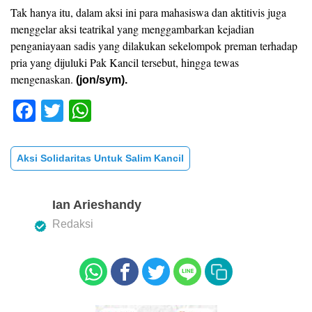
Tak hanya itu, dalam aksi ini para mahasiswa dan aktitivis juga
menggelar aksi teatrikal yang menggambarkan kejadian
penganiayaan sadis yang dilakukan sekelompok preman terhadap
pria yang dijuluki Pak Kancil tersebut, hingga tewas
mengenaskan.
(jon/sym).
F
T
W
a
wi
h
c
tt
at
Aksi Solidaritas Untuk Salim Kancil
e
er
s
b
A
Ian Arieshandy
o
p
Redaksi
o
p
k