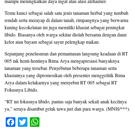
mampu meningkatkan daya ingat atau atasi alzhaimer.
Temu kunci sebagai salah satu jenis tanaman herbal yang tumbuh
rendah serta merayap di dalam tanah, rimpangnya yang berwarna
kuning kecokelatan ini juga memiliki khasiat sebagai peningkat
libido. Biasanya oleh warga sekitar diolah bersama dengan daun
kelor atau bayam sebagai sayur pelengkap makan.
Sepanjang penelusuran dan pemantauan langsung keadaan di RT
005 tak henti-hentinya Bima Arya mengapresiasi banyaknya
tanaman yang tersebar. Penyebutan beberapa tanaman serta
khasiatnya yang dipromosikan oleh presenter menggelitik Bima
Arya dalam kelakarnya yang menyebut RT 005 sebagai RT
Fokusnya Libido.
“RT ini fokusnya libido, pantas saja banyak sekali anak kecilnya
ya,” seraya disambut gelak tawa juri dan para warga. (MNH/***).
F
T
W
a
wi
h