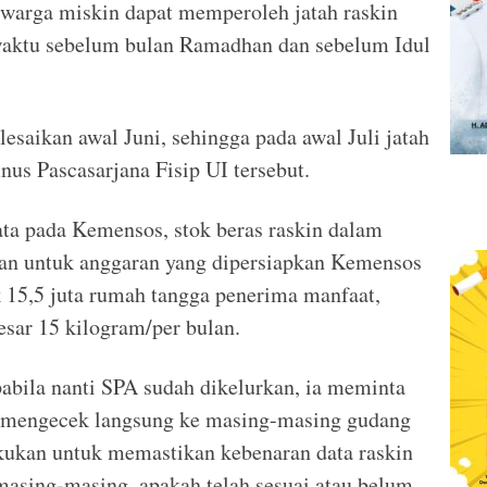
 warga miskin dapat memperoleh jatah raskin
 waktu sebelum bulan Ramadhan dan sebelum Idul
lesaikan awal Juni, sehingga pada awal Juli jatah
mnus Pascasarjana Fisip UI tersebut.
ta pada Kemensos, stok beras raskin dalam
Dan untuk anggaran yang dipersiapkan Kemensos
uk 15,5 juta rumah tangga penerima manfaat,
sar 15 kilogram/per bulan.
pabila nanti SPA sudah dikelurkan, ia meminta
a mengecek langsung ke masing-masing gudang
lakukan untuk memastikan kebenaran data raskin
masing-masing, apakah telah sesuai atau belum.