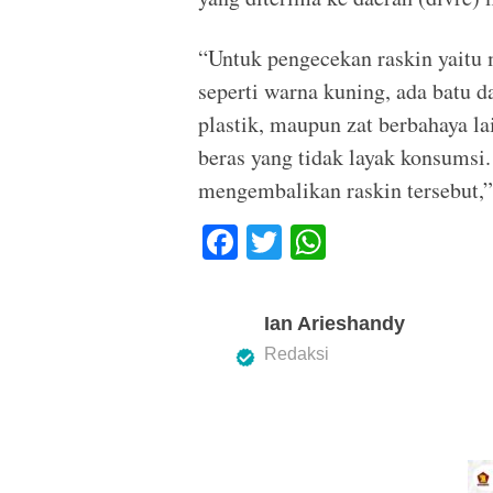
“Untuk pengecekan raskin yaitu m
seperti warna kuning, ada batu da
plastik, maupun zat berbahaya l
beras yang tidak layak konsumsi
mengembalikan raskin tersebut,
F
T
W
a
wi
h
c
tt
at
Ian Arieshandy
e
er
s
Redaksi
b
A
o
p
o
p
k