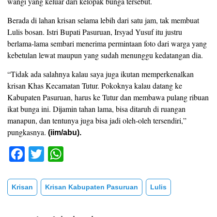
wangi yang keluar dari kelopak bunga tersebut.
Berada di lahan krisan selama lebih dari satu jam, tak membuat
Lulis bosan. Istri Bupati Pasuruan, Irsyad Yusuf itu justru
berlama-lama sembari menerima permintaan foto dari warga yang
kebetulan lewat maupun yang sudah menunggu kedatangan dia.
“Tidak ada salahnya kalau saya juga ikutan memperkenalkan
krisan Khas Kecamatan Tutur. Pokoknya kalau datang ke
Kabupaten Pasuruan, harus ke Tutur dan membawa pulang ribuan
ikat bunga ini. Dijamin tahan lama, bisa ditaruh di ruangan
manapun, dan tentunya juga bisa jadi oleh-oleh tersendiri,”
pungkasnya.
(iim/abu).
F
T
W
a
wi
h
c
tt
at
Krisan
Krisan Kabupaten Pasuruan
Lulis
e
er
s
b
A