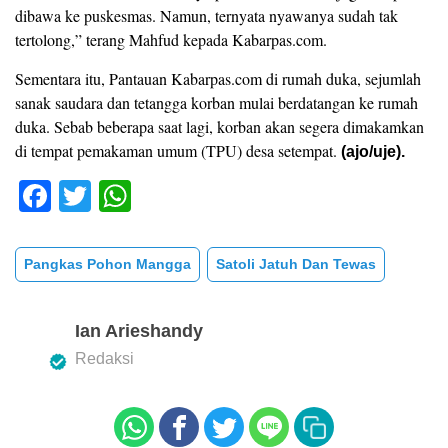
dibawa ke puskesmas. Namun, ternyata nyawanya sudah tak
tertolong,” terang Mahfud kepada Kabarpas.com.
Sementara itu, Pantauan Kabarpas.com di rumah duka, sejumlah
sanak saudara dan tetangga korban mulai berdatangan ke rumah
duka. Sebab beberapa saat lagi, korban akan segera dimakamkan
di tempat pemakaman umum (TPU) desa setempat.
(ajo/uje).
F
T
W
a
wi
h
c
tt
at
Pangkas Pohon Mangga
Satoli Jatuh Dan Tewas
e
er
s
b
A
Ian Arieshandy
o
p
Redaksi
o
p
k