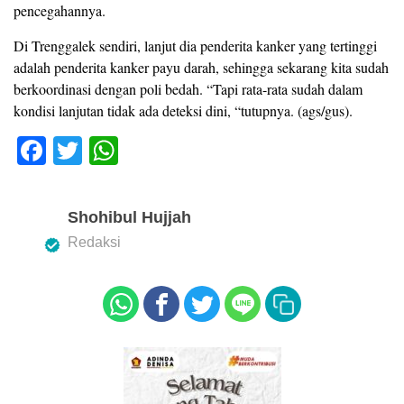
pencegahannya.
Di Trenggalek sendiri, lanjut dia penderita kanker yang tertinggi
adalah penderita kanker payu darah, sehingga sekarang kita sudah
berkoordinasi dengan poli bedah. “Tapi rata-rata sudah dalam
kondisi lanjutan tidak ada deteksi dini, “tutupnya. (ags/gus).
F
T
W
a
wi
h
c
tt
at
Shohibul Hujjah
e
er
s
Redaksi
b
A
o
p
o
p
k