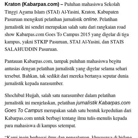
Puluhan mahasiswa Sekolah
Kraton (Kabarpas.com) –
Tinggi Agama Islam (STAI) Al-Yasini, Kraton, Kabupaten
Pasuruan mengikuti pelatihan jurnalistik
Pelatihan
online
.
jurnalistik ini sendiri merupakan salah satu dari rangkaian road
show Kabarpas.com Goes To Campus 2015 yang digelar di tiga
kampus, yakni STKIP Pasuruan, STAI Al-Yasini, dan STAIS
SALAHUDDIN Pasuruan.
Pantauan Kabarpas.com, tampak puluhan mahasiswa begitu
antusias dengan pelatihan jurnalistik yang digelar selama sehari
tersebut. Bahkan, tak sedikit dari mereka bertanya seputar dunia
jurnalistik kepada narasumber.
Shochibul Hujjah, salah satu narasumber dalam pelatihan
jurnalistik ini menjelaskan, pelatihan
jurnalistik Kabarpas.com
merupakan salah satu bentuk kepedulian dari
Goes To Campus
Kabarpas.com untuk berbagi tentang ilmu tulis-menulis kepada
para mahasiswa di kampus setempat.
“Kami ingin berbagai ilmu dan pengalaman, khususnya di bidang