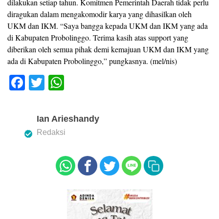
dilakukan setiap tahun. Komitmen Pemerintah Daerah tidak perlu
diragukan dalam mengakomodir karya yang dihasilkan oleh
UKM dan IKM. “Saya bangga kepada UKM dan IKM yang ada
di Kabupaten Probolinggo. Terima kasih atas support yang
diberikan oleh semua pihak demi kemajuan UKM dan IKM yang
ada di Kabupaten Probolinggo,” pungkasnya. (mel/nis)
F
T
W
a
wi
h
c
tt
at
Ian Arieshandy
e
er
s
Redaksi
b
A
o
p
o
p
k