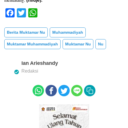
(rif/uje).
F
T
W
a
wi
h
c
tt
at
Berita Muktamar Nu
Muhammadiyah
e
er
s
Muktamar Muhammadiyah
Muktamar Nu
Nu
b
A
o
p
Ian Arieshandy
o
p
Redaksi
k