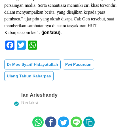
persaingan media. Serta senantiasa memiliki ciri khas tersendiri
dalam menyampaikan berita, yang disajikan kepada para
pembaca,” ujar pria yang akrab disapa Cak Oen tersebut, saat
memberikan sambutannya di acara tasyakuran HUT
Kabarpas.com ke-1.
(jon/abu).
F
T
W
a
wi
h
c
tt
at
Dr Moc Syarif Hidayatullah
Pwi Pasuruan
e
er
s
Ulang Tahun Kabarpas
b
A
o
p
Ian Arieshandy
o
p
Redaksi
k