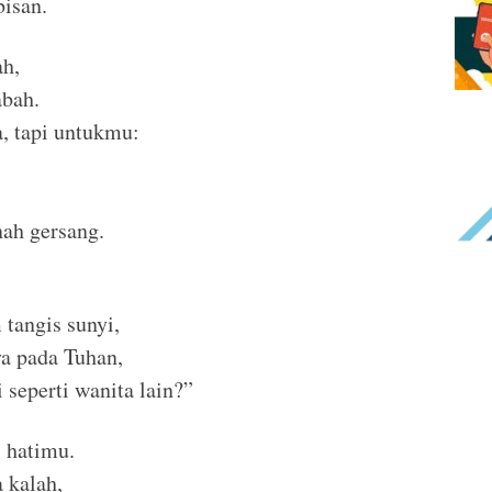
bisan.
ah,
abah.
, tapi untukmu:
nah gersang.
 tangis sunyi,
a pada Tuhan,
 seperti wanita lain?”
 hatimu.
a kalah,