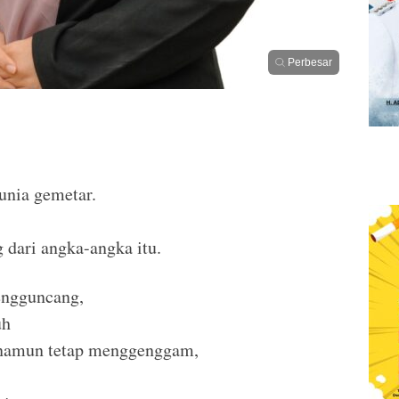
Perbesar
unia gemetar.
dari angka-angka itu.
engguncang,
uh
 namun tetap menggenggam,