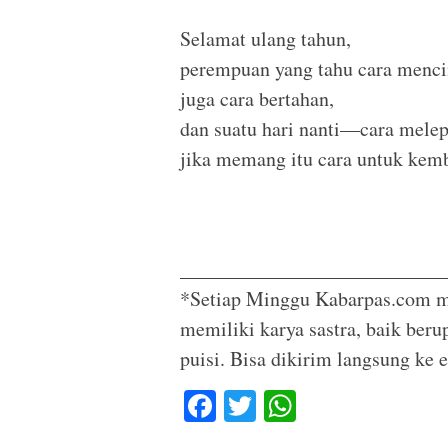
Selamat ulang tahun,
perempuan yang tahu cara menci
juga cara bertahan,
dan suatu hari nanti—cara mele
jika memang itu cara untuk kemb
__________________________
*Setiap Minggu Kabarpas.com m
memiliki karya sastra, baik ber
puisi. Bisa dikirim langsung ke
F
T
W
a
wi
h