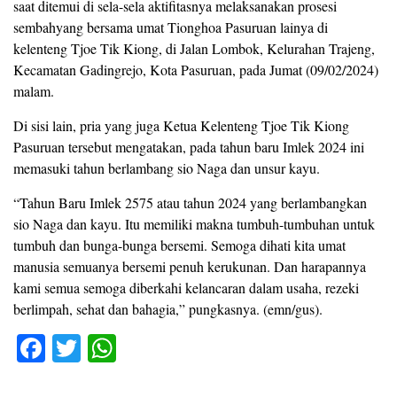
saat ditemui di sela-sela aktifitasnya melaksanakan prosesi
sembahyang bersama umat Tionghoa Pasuruan lainya di
kelenteng Tjoe Tik Kiong, di Jalan Lombok, Kelurahan Trajeng,
Kecamatan Gadingrejo, Kota Pasuruan, pada Jumat (09/02/2024)
malam.
Di sisi lain, pria yang juga Ketua Kelenteng Tjoe Tik Kiong
Pasuruan tersebut mengatakan, pada tahun baru Imlek 2024 ini
memasuki tahun berlambang sio Naga dan unsur kayu.
“Tahun Baru Imlek 2575 atau tahun 2024 yang berlambangkan
sio Naga dan kayu. Itu memiliki makna tumbuh-tumbuhan untuk
tumbuh dan bunga-bunga bersemi. Semoga dihati kita umat
manusia semuanya bersemi penuh kerukunan. Dan harapannya
kami semua semoga diberkahi kelancaran dalam usaha, rezeki
berlimpah, sehat dan bahagia,” pungkasnya. (emn/gus).
F
T
W
a
wi
h