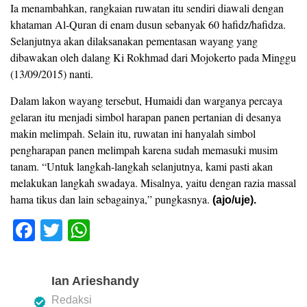
Ia menambahkan, rangkaian ruwatan itu sendiri diawali dengan
khataman Al-Quran di enam dusun sebanyak 60 hafidz/hafidza.
Selanjutnya akan dilaksanakan pementasan wayang yang
dibawakan oleh dalang Ki Rokhmad dari Mojokerto pada Minggu
(13/09/2015) nanti.
Dalam lakon wayang tersebut, Humaidi dan warganya percaya
gelaran itu menjadi simbol harapan panen pertanian di desanya
makin melimpah. Selain itu, ruwatan ini hanyalah simbol
pengharapan panen melimpah karena sudah memasuki musim
tanam. “Untuk langkah-langkah selanjutnya, kami pasti akan
melakukan langkah swadaya. Misalnya, yaitu dengan razia massal
hama tikus dan lain sebagainya,” pungkasnya.
(ajo/uje).
F
T
W
a
wi
h
c
tt
at
Ian Arieshandy
e
er
s
Redaksi