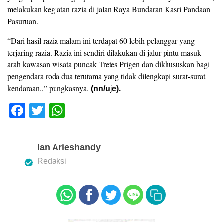
melakukan kegiatan razia di jalan Raya Bundaran Kasri Pandaan
Pasuruan.
“Dari hasil razia malam ini terdapat 60 lebih pelanggar yang
terjaring razia. Razia ini sendiri dilakukan di jalur pintu masuk
arah kawasan wisata puncak Tretes Prigen dan dikhususkan bagi
pengendara roda dua terutama yang tidak dilengkapi surat-surat
kendaraan.,” pungkasnya.
(nn/uje).
F
T
W
a
wi
h
c
tt
at
Ian Arieshandy
e
er
s
Redaksi
b
A
o
p
o
p
k