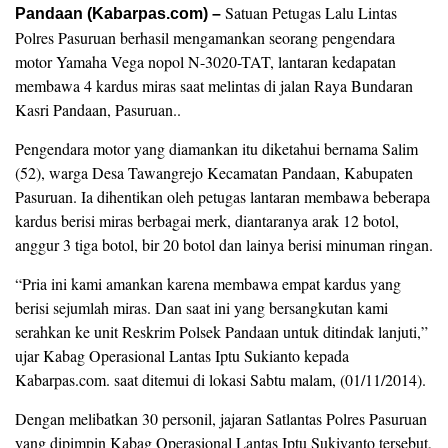
Satuan Petugas Lalu Lintas
Pandaan (Kabarpas.com) –
Polres Pasuruan berhasil mengamankan seorang pengendara
motor Yamaha Vega nopol N-3020-TAT, lantaran kedapatan
membawa 4 kardus miras saat melintas di jalan Raya Bundaran
Kasri Pandaan, Pasuruan..
Pengendara motor yang diamankan itu diketahui bernama Salim
(52), warga Desa Tawangrejo Kecamatan Pandaan, Kabupaten
Pasuruan. Ia dihentikan oleh petugas lantaran membawa beberapa
kardus berisi miras berbagai merk, diantaranya arak 12 botol,
anggur 3 tiga botol, bir 20 botol dan lainya berisi minuman ringan.
“Pria ini kami amankan karena membawa empat kardus yang
berisi sejumlah miras. Dan saat ini yang bersangkutan kami
serahkan ke unit Reskrim Polsek Pandaan untuk ditindak lanjuti,”
ujar Kabag Operasional Lantas Iptu Sukianto kepada
Kabarpas.com. saat ditemui di lokasi Sabtu malam, (01/11/2014).
Dengan melibatkan 30 personil, jajaran Satlantas Polres Pasuruan
yang dipimpin Kabag Operasional Lantas Iptu Sukiyanto tersebut,