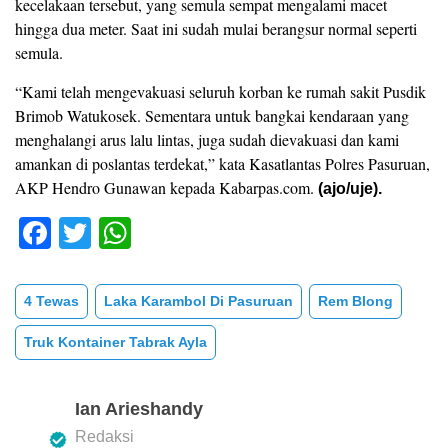
kecelakaan tersebut‎, yang semula sempat mengalami macet
hingga dua meter. Saat ini sudah mulai berangsur normal seperti
semula.
“Kami telah mengevakuasi seluruh korban ke rumah sakit Pusdik
Brimob Watukosek. Sementara untuk bangkai kendaraan yang
menghalangi arus lalu lintas, juga sudah dievakuasi dan kami
amankan di poslantas terdekat,” kata Kasatlantas Polres Pasuruan,
AKP Hendro Gunawan kepada Kabarpas.com.
(ajo/uje).
F
T
W
a
wi
h
c
tt
at
4 Tewas
Laka Karambol Di Pasuruan
Rem Blong
e
er
s
Truk Kontainer Tabrak Ayla
b
A
o
p
Ian Arieshandy
o
p
Redaksi