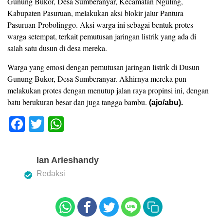
Gunung Bukor, Desa Sumberanyar, Kecamatan Nguling,
Kabupaten Pasuruan, melakukan aksi blokir jalur Pantura
Pasuruan-Probolinggo. Aksi warga ini sebagai bentuk protes
warga setempat, terkait pemutusan jaringan listrik yang ada di
salah satu dusun di desa mereka.
Warga yang emosi dengan pemutusan jaringan listrik di Dusun
Gunung Bukor, Desa Sumberanyar. Akhirnya mereka pun
melakukan protes dengan menutup jalan raya propinsi ini, dengan
batu berukuran besar dan juga tangga bambu.
(ajo/abu).
F
T
W
a
wi
h
c
tt
at
Ian Arieshandy
e
er
s
Redaksi
b
A
o
p
o
p