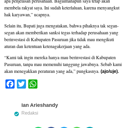
apa penjelasan perusahaan. Bagaimanapun saya tetap akan
membela rakyat saya. Ini sudah keterlaluan, karena menyangkut
hak karyawan,” ucapnya.
Selain itu, Bupati juga mengatakan, bahwa pihaknya tak segan-
segan akan memberikan sanksi tegas terhadap perusahaan yang
berinvestasi di Kabupaten Pasuruan jika tidak mau mengikuti
aturan dan ketentuan ketenagakerjaan yang ada.
“Kami tak ingin mereka hanya mau berinvestasi di Kabupaten
Pasuruan, tanpa mau memenuhi tanggung jawabnya. Sebab kami
akan menegakkan peraturan yang ada,” pungkasnya.
(ajo/uje).
F
T
W
a
wi
h
c
tt
at
Ian Arieshandy
e
er
s
Redaksi
b
A