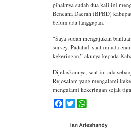
pihaknya sudah dua kali ini me
Bencana Daerah (BPBD) kabupate
belum ada tanggapan.
“Saya sudah mengajukan bantuan
survey. Padahal, saat ini ada e
kekeringan,” akunya kepada Kab
Dijelaskannya, saat ini ada seb
Rejosalam yang mengalami kekeri
mengalami kekeringan sejak tiga
F
T
W
a
wi
h
c
tt
at
Ian Arieshandy