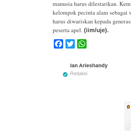
manusia harus dilestarikan. Ke
kelompok pecinta alam sebagai
harus diwariskan kepada generasi
peserta ap‎el.
(iim/uje).
F
T
W
a
wi
h
c
tt
at
Ian Arieshandy
e
er
s
Redaksi
b
A
o
p
o
p
k