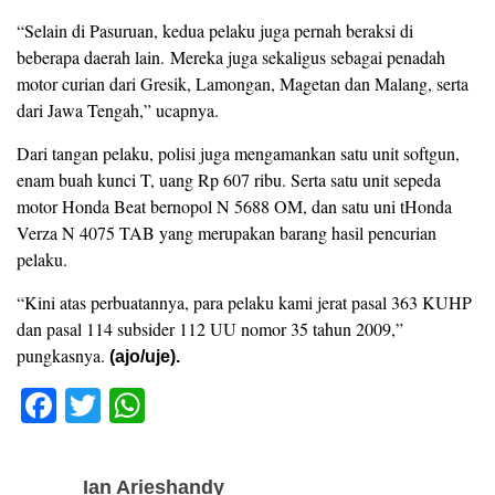
“Selain di Pasuruan, kedua pelaku juga pernah beraksi di
beberapa daerah lain. Mereka juga sekaligus sebagai penadah
motor curian dari Gresik, Lamongan, Magetan dan Malang, serta
dari Jawa Tengah,” ucapnya.
Dari tangan pelaku, polisi juga mengamankan satu unit softgun,
enam buah kunci T, uang Rp 607 ribu. Serta satu unit sepeda
motor Honda Beat bernopol N 5688 OM, dan satu uni tHonda
Verza N 4075 TAB yang merupakan barang hasil pencurian
pelaku.
“Kini atas perbuatannya, para pelaku kami jerat pasal 363 KUHP
dan pasal 114 subsider 112 UU nomor 35 tahun 2009,”
pungkasnya.
(ajo/uje).
F
T
W
a
wi
h
c
tt
at
Ian Arieshandy