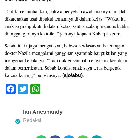
Taufik menambahkan, bahwa penyebab awal anaknya itu ialah
dikarenakan usai dipukul temannya di dalam kelas. “Waktu itu
anak saya dipukuli di dalam kelas, saat ia sedang menulis ketika
ditinggal gurunya ke toilet,” jelasnya kepada Kabarpas.com.
Selain itu ia juga mengatakan, bahwa berdasarkan keterangan
dokter Nazila mengalami gangguan syaraf akibat pukulan yang
mengenai kepalanya. “Tadi dokter sempat mengalami kesulitan
dalam pemeriksaan. Sebab kondisi anak saya terus bergerak
karena kejang,” pungkasnya.
(ajo/abu).
F
T
W
a
wi
h
c
tt
at
Ian Arieshandy
e
er
s
Redaksi
b
A