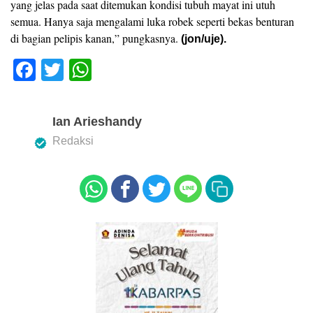
yang jelas pada saat ditemukan kondisi tubuh mayat ini utuh
semua. Hanya saja mengalami luka robek seperti bekas benturan
di bagian pelipis kanan,” pungkasnya.
(jon/uje).
F
T
W
a
wi
h
c
tt
at
Ian Arieshandy
e
er
s
Redaksi
b
A
o
p
o
p
k