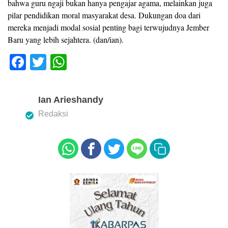
bahwa guru ngaji bukan hanya pengajar agama, melainkan juga
pilar pendidikan moral masyarakat desa. Dukungan doa dari
mereka menjadi modal sosial penting bagi terwujudnya Jember
Baru yang lebih sejahtera. (dan/ian).
F
T
W
a
wi
h
c
tt
at
Ian Arieshandy
e
er
s
Redaksi
b
A
o
p
o
p
k