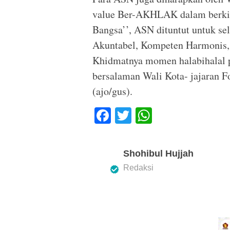
value Ber-AKHLAK dalam berkine
Bangsa’’, ASN dituntut untuk se
Akuntabel, Kompeten Harmonis, L
Khidmatnya momen halabihalal pa
bersalaman Wali Kota- jajaran 
(ajo/gus).
F
T
W
a
wi
h
c
tt
at
Shohibul Hujjah
e
er
s
Redaksi
b
A
o
p
o
p