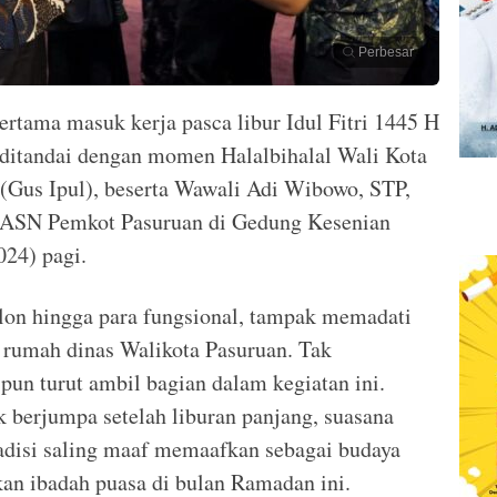
Perbesar
ertama masuk kerja pasca libur Idul Fitri 1445 H
 ditandai dengan momen Halalbihalal Wali Kota
 (Gus Ipul), beserta Wawali Adi Wibowo, STP,
n ASN Pemkot Pasuruan di Gedung Kesenian
024) pagi.
lon hingga para fungsional, tampak memadati
 rumah dinas Walikota Pasuruan. Tak
pun turut ambil bagian dalam kegiatan ini.
k berjumpa setelah liburan panjang, suasana
adisi saling maaf memaafkan sebagai budaya
an ibadah puasa di bulan Ramadan ini.