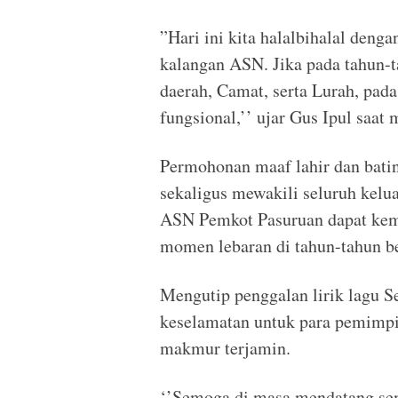
”Hari ini kita halalbihalal denga
kalangan ASN. Jika pada tahun-
daerah, Camat, serta Lurah, pada
fungsional,’’ ujar Gus Ipul saat
Permohonan maaf lahir dan batin
sekaligus mewakili seluruh kelua
ASN Pemkot Pasuruan dapat kem
momen lebaran di tahun-tahun be
Mengutip penggalan lirik lagu 
keselamatan untuk para pemimpi
makmur terjamin.
‘’Semoga di masa mendatang se